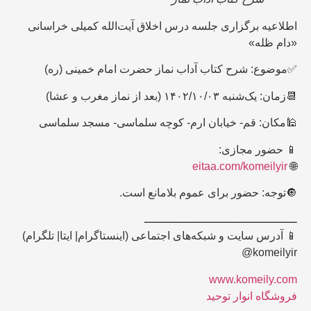
اطلاعیه برگزاری جلسه درس اخلاق آیت‌الله کمیلی خراسانی
«دام ظله»
✅موضوع: شرح کتاب آداب نماز حضرت امام خمینی (ره)
📆زمان: یک‌شنبه ۱۴۰۲/۱۰/۰۳ (بعد از نماز مغرب و عشا)
🕌مکان: قم- خیابان ارم- کوچه سلماسی- مسجد سلماسی
📱 حضور مجازی:
eitaa.com/komeilyir
🌐
🔘توجه: حضور برای عموم بلامانع است.
ــــــــــــــــــــــــــــــــــــــــــــ
📱 آدرس سایت و شبکه‌های اجتماعی (اینستاگرام| ایتا| تلگرام)
komeilyir@
www.komeily.com
فروشگاه انوار توحید