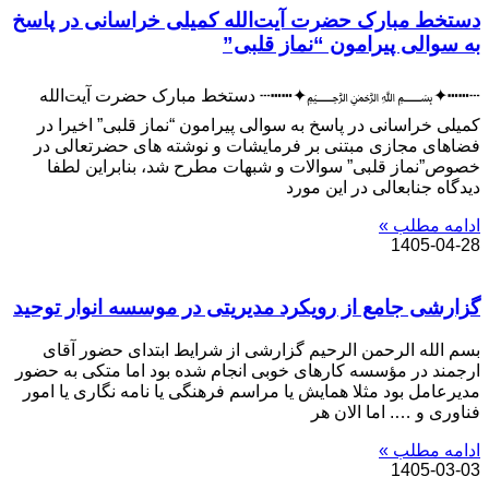
دستخط مبارک حضرت آیت‌الله کمیلی خراسانی در پاسخ
به سوالی پیرامون “نماز قلبی”
‌┄┅┅✦﷽✦┅┅┄ دستخط مبارک حضرت آیت‌الله
کمیلی خراسانی در پاسخ به سوالی پیرامون “نماز قلبی” اخیرا در
فضاهای مجازی مبتنی بر فرمایشات و نوشته های حضرتعالی در
خصوص”نماز قلبی” سوالات و شبهات مطرح شد، بنابراین لطفا
دیدگاه جنابعالی در این مورد
ادامه مطلب »
1405-04-28
گزارشی جامع از رویکرد مدیریتی در موسسه انوار توحید
بسم الله الرحمن الرحیم گزارشی از شرایط ابتدای حضور آقای
ارجمند در مؤسسه کارهای خوبی انجام شده بود اما متکی به حضور
مدیرعامل بود مثلا همایش یا مراسم فرهنگی یا نامه نگاری یا امور
فناوری و …. اما الان هر
ادامه مطلب »
1405-03-03