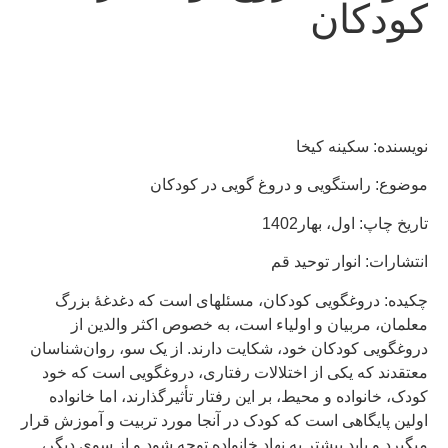
کودکان
نویسنده: سکینه کیخا
موضوع: راستگویی و دروغ گویی در کودکان
تاریخ چاپ: اول، بهار1402
انتشارات: انوار توحید قم
چکیده: دروغگویی کودکان، مسئله­ای است که دغدغۀ بزرگ
معلمان، مربیان و اولیاء است، به خصوص اکثر والدین از
دروغگویی کودکان خود، شکایت دارند. از یک سو، روان‌شناسان
معتقدند که یکی از اختلالات رفتاری، دروغگویی است که خود
کودک، خانواده و محیط، بر این رفتار تأثیرگذارند، اما خانواده
اولین پایگاهی است که کودک در آنجا مورد تربیت و آموزش قرار
می­گیرد و باید بیشتر به نهاد خانواده توجه شود و از سوی دیگر،