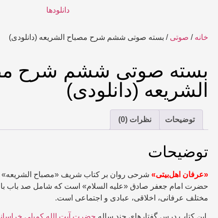
دانلودها
خانه
/
صوتی
/ بسته صوتی ششم شرح مصباح الشریعه (دانلودی)
بسته صوتی ششم شرح مص
الشریعه (دانلودی)
توضیحات
نظرات (0)
توضیحات
«عرفان اهل‌بیتی»
شرحی روان بر کتاب شریف «مصباح الشریعه» 
حضرت امام جعفر صادق «علیه السلام» است که شامل صد باب ب
مختلف عرفانی، اخلاقی، عبادی و اجتماعی است.
این کتاب درس گفتارهای چند ساله
حضرت آیت الله کمیلی خراسان