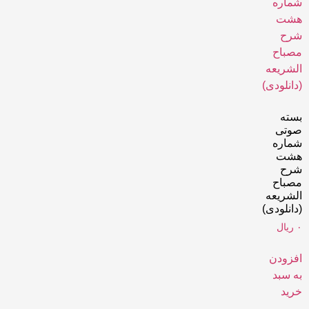
بسته
صوتی
شماره
هشت
شرح
مصباح
الشریعه
(دانلودی)
۰
ریال
افزودن
به سبد
خرید