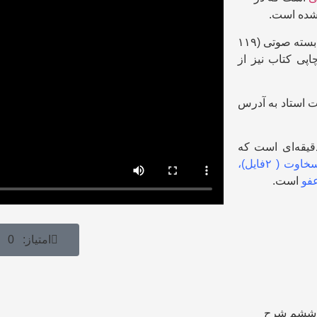
 شده است.
به حول و قوه الهی تمامی فایل‌های صوتی این جلسات در قالب ۱۰ بسته صوتی (۱۱۹
اپی کتاب نیز از
 استاد به آدرس
مت mp3 در قالب ۱۱ فایل حدود ۳۰۰ دقیقه‌ای است که
حسادت، طمع، سخاوت ( ۲فایل)،
عفو
است.
امتیاز: 0
تی ششم شرح