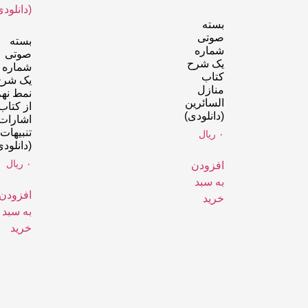
بسته
صوتی
بسته
شماره
صوتی
یک شرح
شماره
کتاب
یک شرح
منازل
نمط نه
السائرین
از کتاب
(دانلودی)
اشارات 
تنبیهات
۰
ریال
(دانلودی
۰
ریال
افزودن
به سبد
افزودن
خرید
به سبد
خرید