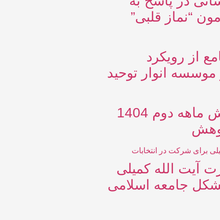
انی در پاسخ به
ون “نماز قلبی”
ع از رویکرد
 موسسه انوار توحید
گزارش شش ماهه دوم 1404
وهش
 آیت الله کمیلی
شکل جامعه اسلامی