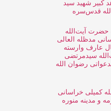
 کبیر شهید سید
له قدس‌سره
 حضرت آیت‌الله
انی مدظله العالی
ال عارف وارسته
الله سیدمرتضی
عواتی رضوان الله
له کمیلی خراسانی
ه و مدینه منوره